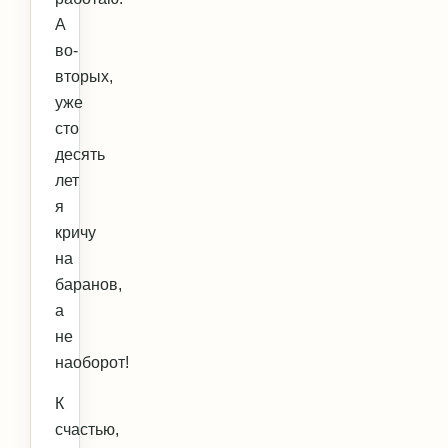
А
во-
вторых,
уже
сто
десять
лет
я
кричу
на
баранов,
а
не
наоборот!
К
счастью,