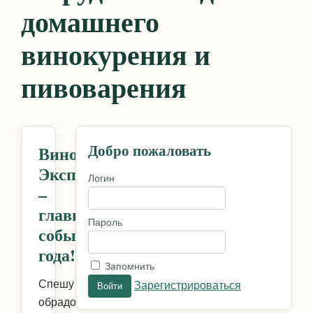
домашнего
винокурения и
пивоварения
Добро пожаловать
Винокур
Экспо
Логин
–
главное
Пароль
событие
года!
Запомнить
Спешу
Зарегистрироваться
обрадовать