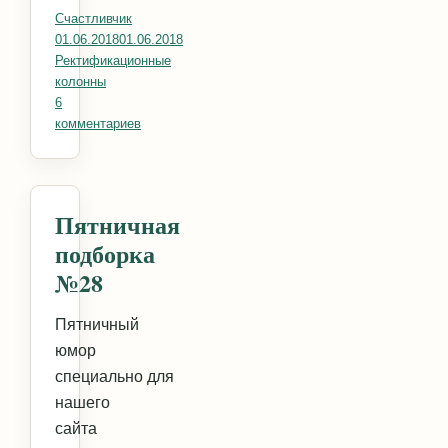
Счастливчик
Опубликовано
01.06.2018
01.06.2018
Рубрики
Ректификационные
колонны
6
комментариев
к записи Ситчатые тарелки. Быстро, недорого, э
Пятничная
подборка
№28
Пятничный
юмор
специально для
нашего
сайта