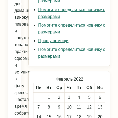
размерами
для
Помогите определиться новичку с
домашнего
размерами
винокурения,
пивоварения
Помогите определиться новичку с
и
размерами
сопутствующих
Прошу помощи
товаров
Помогите определиться новичку с
практически
размерами
сформировался
и
вступил
в
Февраль 2022
фазу
Пн
Вт
Ср
Чт
Пт
Сб
Вс
зрелости.
1
2
3
4
5
6
Настало
время
7
8
9
10
11
12
13
собрать
14
15
16
17
18
19
20