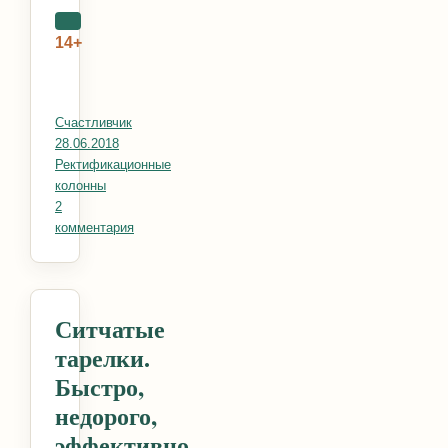
14+
Автор
Счастливчик
Опубликовано
28.06.2018
Рубрики
Ректификационные
колонны
2
комментария
к записи Сварочный стол своими руками
Ситчатые
тарелки.
Быстро,
недорого,
эффективно