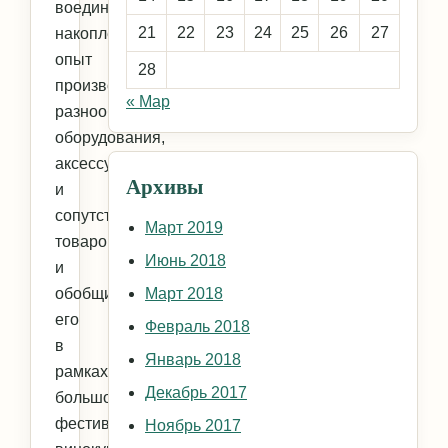
воедино
21
22
23
24
25
26
27
накопленный
опыт
28
производителей
« Мар
разнообразного
оборудования,
аксессуаров
Архивы
и
сопутствующих
Март 2019
товаров,
Июнь 2018
и
обобщить
Март 2018
его
Февраль 2018
в
Январь 2018
рамках
Декабрь 2017
большого
фестиваля
Ноябрь 2017