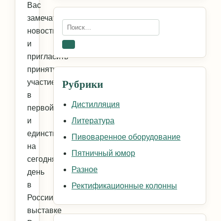
Вас
замечательной
Искать:
новостью,
и
Поиск
пригласить
принять
Рубрики
участие
в
Дистилляция
первой
и
Литература
единственной
Пивоваренное оборудование
на
Пятничный юмор
сегодняшний
Разное
день
в
Ректификационные колонны
России
выставке