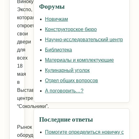
Винокур
Форумы
Экспо,
которая
Новичкам
откроет
Конструкторское бюро
свои
Научно-исследовательский центр
двери
для
Библиотека
всех
Материалы и комплектующие
18
Кулинарный уголок
мая
Отдел общих вопросов
в
Выставочном
А поговорить…?
центре
“Сокольники”.
Последние ответы
Рынок
Помогите определиться новичку с
оборудования