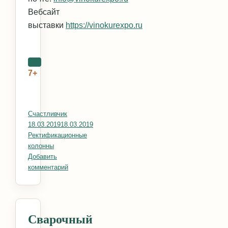
Вебсайт
выставки
https://vinokurexpo.ru
7+
Автор
Счастливчик
Опубликовано
18.03.2019
18.03.2019
Рубрики
Ректификационные
колонны
Добавить
комментарий
к записи Винокур Экспо – главное событие года!
Сварочный