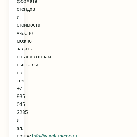
формате
стендов
и
стоимости
участия
можно
задать
организаторам
выставки
по
тел.:
+7
985
045-
2285
и
эл.
почте:
info@vinokurexpo.ru